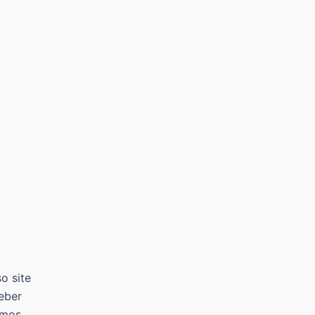
o site
eber
amos