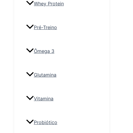
Whey Protein
Pré-Treino
Ômega 3
Glutamina
Vitamina
Probiótico