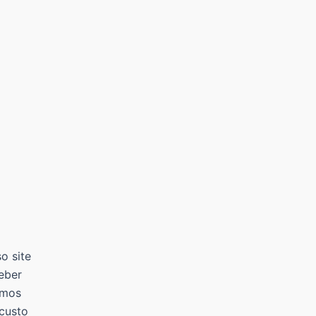
o site
eber
amos
 custo