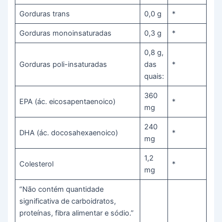
Gorduras trans
0,0 g
*
Gorduras monoinsaturadas
0,3 g
*
0,8 g,
Gorduras poli-insaturadas
das
*
quais:
360
EPA (ác. eicosapentaenoico)
*
mg
240
DHA (ác. docosahexaenoico)
*
mg
1,2
Colesterol
*
mg
“Não contém quantidade
significativa de carboidratos,
proteínas, fibra alimentar e sódio.”