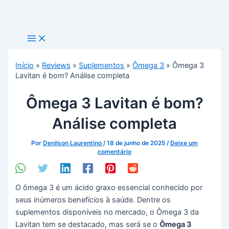
Main
Ir
Menu
para
Pesquisar
o
conteúdo
Início
»
Reviews
»
Suplementos
»
Ômega 3
»
Ômega 3
Lavitan é bom? Análise completa
Ômega 3 Lavitan é bom?
Análise completa
Por
Denilson Laurentino
/
18 de junho de 2025
/
Deixe um
comentário
O ômega 3 é um ácido graxo essencial conhecido por
seus inúmeros benefícios à saúde. Dentre os
suplementos disponíveis no mercado, o Ômega 3 da
Lavitan tem se destacado, mas será se o
Ômega 3